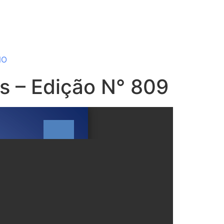
NO
ns – Edição N° 809