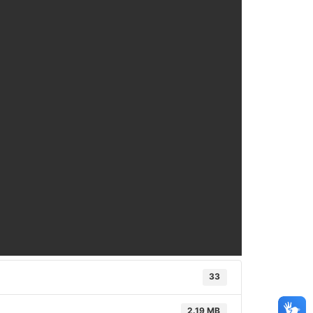
33
2.19 MB