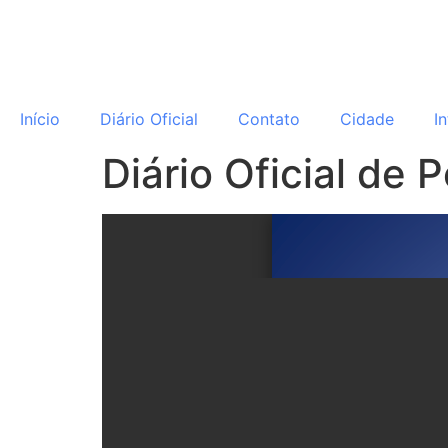
o
conteúdo
Início
Diário Oficial
Contato
Cidade
I
Diário Oficial de 